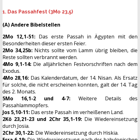
1. Das Passahfest (3Mo 23,5)
(A) Andere Bibelstellen
2Mo 12,1-51:
Das erste Passah in Ägypten mit den
Besonderheiten dieser ersten Feier.
2Mo 34,25b:
Nichts sollte vom Lamm übrig bleiben, die
Reste sollten verbrannt werden.
4Mo 9,1-14:
Die alljährlichen Festvorschriften nach dem
Exodus.
4Mo 28,16:
Das Kalenderdatum, der 14. Nisan. Als Ersatz
für solche, die nicht erscheinen konnten, galt der 14. Tag
des 2. Monats.
5Mo 16,1-2 und 4-7:
Weitere Details des
Passahlammopfers.
Jos 5,10-11:
Das erste Passah im verheißenen Land.
2Kö 23,21-23 und 2Chr 35,1-19:
Die Wiedereinsetzung
durch Josia.
2Chr 30,1-22:
Die Wiedereinsetzung durch Hiskia.
Esra 6,19:
Die Wiedereinsetzung nach der babylonischen