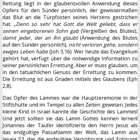
Rettung liegt in der glaubensvollen Anwendung dieses
Opfers für den Sünder persönlich, der gewissermaßen
das Blut an die Türpfosten seines Herzens gestrichen
hat. „
Denn so sehr hat Gott die Welt geliebt, dass er
seinen eingeborenen Sohn gab
(Vergießen des Blutes)
,
damit jeder, der an Ihn glaubt
(Anwendung des Blutes
auf den Sünder persönlich)
, nicht verloren gehe, sondern
ewiges Leben habe
(Joh 3,16). Wer heute das Evangelium
gehört hat, verfügt über die notwendige Information zu
seiner persönlichen Errettung. Aber er muss glauben, um
in den tatsächlichen Genuss der Errettung zu kommen.
Die Errettung ist aus Gnaden mittels des Glaubens (Eph
2,8).
Das Opfer des Lammes war die Hauptzeremonie in der
Stiftshütte und im Tempel zu allen Zeiten gewesen. Jedes
kleine Kind in Israel kannte die Geschichte des Lammes!
Und jetzt sollten sie das Lamm Gottes kennen lernen!
Johannes der Täufer identifizierte den Herrn Jesus als
das endgültige Passahlamm der Welt, das Lamm aus
Jesaja 53, das die endgültige Versöhnung und Erlösung