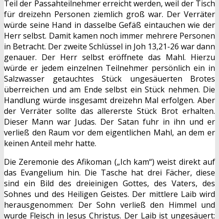
Teil der Passahteilnehmer erreicht werden, weil der Tisch
für dreizehn Personen ziemlich groß war. Der Verräter
würde seine Hand in dasselbe Gefäß eintauchen wie der
Herr selbst. Damit kamen noch immer mehrere Personen
in Betracht. Der zweite Schlüssel in Joh 13,21-26 war dann
genauer. Der Herr selbst eröffnete das Mahl. Hierzu
würde er jedem einzelnen Teilnehmer persönlich ein in
Salzwasser getauchtes Stück ungesäuerten Brotes
überreichen und am Ende selbst ein Stück nehmen. Die
Handlung würde insgesamt dreizehn Mal erfolgen. Aber
der Verräter sollte das allererste Stück Brot erhalten.
Dieser Mann war Judas. Der Satan fuhr in ihn und er
verließ den Raum vor dem eigentlichen Mahl, an dem er
keinen Anteil mehr hatte.
Die Zeremonie des Afikoman („Ich kam“) weist direkt auf
das Evangelium hin. Die Tasche hat drei Fächer, diese
sind ein Bild des dreieinigen Gottes, des Vaters, des
Sohnes und des Heiligen Geistes. Der mittlere Laib wird
herausgenommen: Der Sohn verließ den Himmel und
wurde Fleisch in Jesus Christus. Der Laib ist ungesäuert: