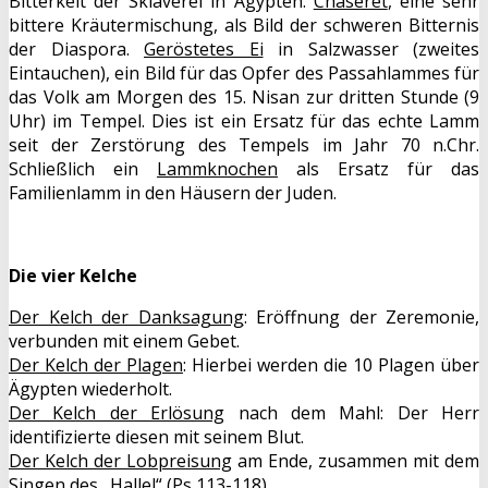
Bitterkeit der Sklaverei in Ägypten.
Chaseret
, eine sehr
bittere Kräutermischung, als Bild der schweren Bitternis
der Diaspora.
Geröstetes Ei
in Salzwasser (zweites
Eintauchen), ein Bild für das Opfer des Passahlammes für
das Volk am Morgen des 15. Nisan zur dritten Stunde (9
Uhr) im Tempel. Dies ist ein Ersatz für das echte Lamm
seit der Zerstörung des Tempels im Jahr 70 n.Chr.
Schließlich ein
Lammknochen
als Ersatz für das
Familienlamm in den Häusern der Juden.
Die vier Kelche
Der Kelch der Danksagung
: Eröffnung der Zeremonie,
verbunden mit einem Gebet.
Der Kelch der Plagen
: Hierbei werden die 10 Plagen über
Ägypten wiederholt.
Der Kelch der Erlösung
nach dem Mahl: Der Herr
identifizierte diesen mit seinem Blut.
Der Kelch der Lobpreisung
am Ende, zusammen mit dem
Singen des „Hallel“ (Ps 113-118).