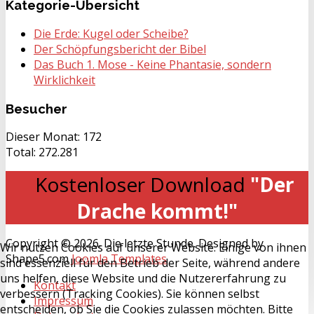
Kategorie-Übersicht
Die Erde: Kugel oder Scheibe?
Der Schöpfungsbericht der Bibel
Das Buch 1. Mose - Keine Phantasie, sondern
Wirklichkeit
Besucher
Dieser Monat:
172
Total:
272.281
Kostenloser Download
"Der
Drache kommt!"
Copyright © 2026. Die letzte Stunde. Designed by
Wir nutzen Cookies auf unserer Website. Einige von ihnen
Shape5.com
Joomla Templates
sind essenziell für den Betrieb der Seite, während andere
uns helfen, diese Website und die Nutzererfahrung zu
Kontakt
verbessern (Tracking Cookies). Sie können selbst
Impressum
entscheiden, ob Sie die Cookies zulassen möchten. Bitte