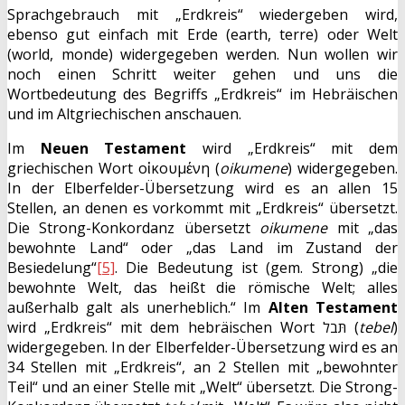
Sprachgebrauch mit „Erdkreis“ wiedergeben wird,
ebenso gut einfach mit Erde (earth, terre) oder Welt
(world, monde) widergegeben werden. Nun wollen wir
noch einen Schritt weiter gehen und uns die
Wortbedeutung des Begriffs „Erdkreis“ im Hebräischen
und im Altgriechischen anschauen.
Im
Neuen Testament
wird „Erdkreis“ mit dem
griechischen Wort οἰκουμένη (
oikumene
) widergegeben.
In der Elberfelder-Übersetzung wird es an allen 15
Stellen, an denen es vorkommt mit „Erdkreis“ übersetzt.
Die Strong-Konkordanz übersetzt
oikumene
mit „das
bewohnte Land“ oder „das Land im Zustand der
Besiedelung“
[5]
. Die Bedeutung ist (gem. Strong) „die
bewohnte Welt, das heißt die römische Welt; alles
außerhalb galt als unerheblich.“ Im
Alten Testament
wird „Erdkreis“ mit dem hebräischen Wort תּבל (
tebel
)
widergegeben. In der Elberfelder-Übersetzung wird es an
34 Stellen mit „Erdkreis“, an 2 Stellen mit „bewohnter
Teil“ und an einer Stelle mit „Welt“ übersetzt. Die Strong-