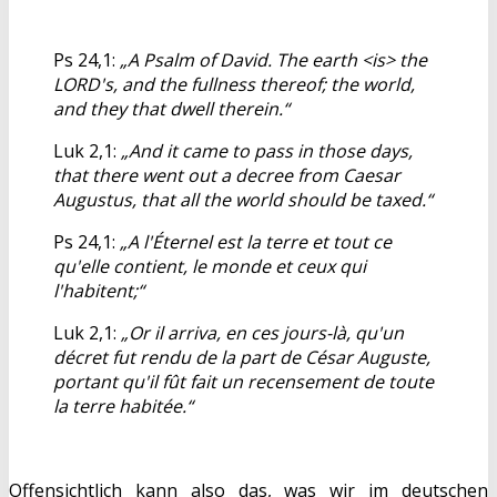
Ps 24,1:
„A Psalm of David. The earth <is> the
LORD's, and the fullness thereof; the world,
and they that dwell therein.“
Luk 2,1:
„And it came to pass in those days,
that there went out a decree from Caesar
Augustus, that all the world should be taxed.“
Ps 24,1:
„A l'Éternel est la terre et tout ce
qu'elle contient, le monde et ceux qui
l'habitent;“
Luk 2,1:
„Or il arriva, en ces jours-là, qu'un
décret fut rendu de la part de César Auguste,
portant qu'il fût fait un recensement de toute
la terre habitée.“
Offensichtlich kann also das, was wir im deutschen