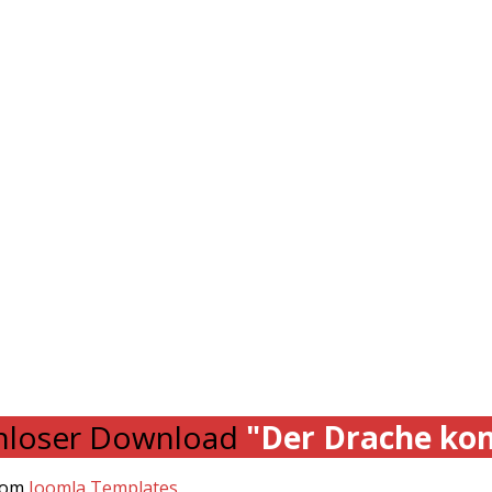
loser Download
"Der Drache ko
.com
Joomla Templates