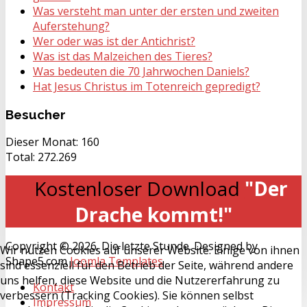
Was versteht man unter der ersten und zweiten
Auferstehung?
Wer oder was ist der Antichrist?
Was ist das Malzeichen des Tieres?
Was bedeuten die 70 Jahrwochen Daniels?
Hat Jesus Christus im Totenreich gepredigt?
Besucher
Dieser Monat:
160
Total:
272.269
Kostenloser Download
"Der
Drache kommt!"
Copyright © 2026. Die letzte Stunde. Designed by
Wir nutzen Cookies auf unserer Website. Einige von ihnen
Shape5.com
Joomla Templates
sind essenziell für den Betrieb der Seite, während andere
uns helfen, diese Website und die Nutzererfahrung zu
Kontakt
verbessern (Tracking Cookies). Sie können selbst
Impressum