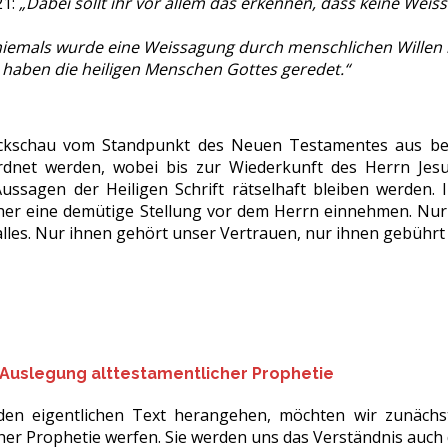
21:
„Dabei sollt ihr vor allem das erkennen, dass keine Wei
iemals wurde eine Weissagung durch menschlichen Willen 
 haben die heiligen Menschen Gottes geredet.“
ückschau vom Standpunkt des Neuen Testamentes aus be
dnet werden, wobei bis zur Wiederkunft des Herrn Jesus
ussagen der Heiligen Schrift rätselhaft bleiben werden.
er eine demütige Stellung vor dem Herrn einnehmen. Nur G
lles. Nur ihnen gehört unser Vertrauen, nur ihnen gebührt al
r Auslegung alttestamentlicher Prophetie
den eigentlichen Text herangehen, möchten wir zunächst 
her Prophetie werfen. Sie werden uns das Verständnis auch 