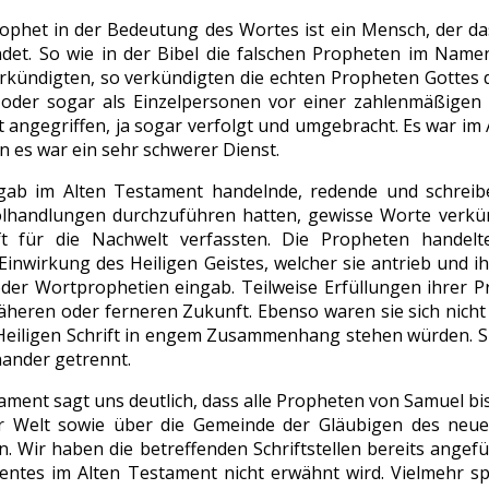
ophet in der Bedeutung des Wortes ist ein Mensch, der da
det. So wie in der Bibel die falschen Propheten im Name
rkündigten, so verkündigten die echten Propheten Gottes da
oder sogar als Einzelpersonen vor einer zahlenmäßigen 
t angegriffen, ja sogar verfolgt und umgebracht. Es war im 
n es war ein sehr schwerer Dienst.
ab im Alten Testament handelnde, redende und schreib
lhandlungen durchzuführen hatten, gewisse Worte verkün
ift für die Nachwelt verfassten. Die Propheten handel
Einwirkung des Heiligen Geistes, welcher sie antrieb und 
oder Wortprophetien eingab. Teilweise Erfüllungen ihrer P
näheren oder ferneren Zukunft. Ebenso waren sie sich nicht
eiligen Schrift in engem Zusammenhang stehen würden. Si
nander getrennt.
ment sagt uns deutlich, dass alle Propheten von Samuel bis
er Welt sowie über die Gemeinde der Gläubigen des neu
. Wir haben die betreffenden Schriftstellen bereits angefü
tes im Alten Testament nicht erwähnt wird. Vielmehr sp