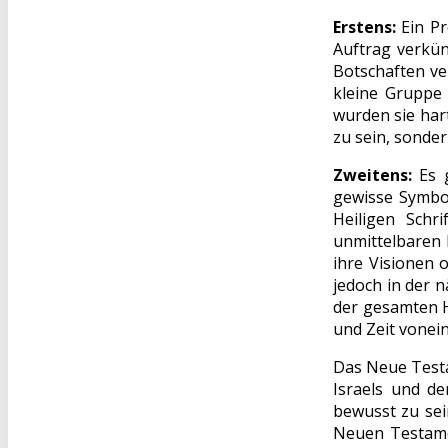
Erstens:
Ein Pr
Auftrag verkün
Botschaften ve
kleine Gruppe 
wurden sie har
zu sein, sonder
Zweitens:
Es g
gewisse Symbo
Heiligen Schr
unmittelbaren 
ihre Visionen 
jedoch in der 
der gesamten H
und Zeit vonei
Das Neue Testa
Israels und d
bewusst zu sein
Neuen Testamen