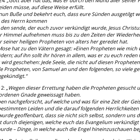
24:
„Gott aber hat das, was er durch den Mund aller seiner
eiden müsse, auf diese Weise erfüllt.
 nun Buße und bekehrt euch, dass eure Sünden ausgetilgt w
t des Herrn kommen
 den sende, der euch zuvor verkündigt wurde, Jesus Christu
r Himmel aufnehmen muss bis zu den Zeiten der Wiederhers
r seiner heiligen Propheten von alters her geredet hat.
ose hat zu den Vätern gesagt: »Einen Propheten wie mich w
ern; auf ihn sollt ihr hören in allem, was er zu euch reden 
 wird geschehen: Jede Seele, die nicht auf diesen Propheten 
le Propheten, von Samuel an und den folgenden, so viele ge
gekündigt.“
12:
„Wegen dieser Errettung haben die Propheten gesucht u
ordenen Gnade geweissagt haben.
en nachgeforscht, auf welche und was für eine Zeit der Geis
bestimmten Leiden und die darauf folgenden Herrlichkeiten
wurde geoffenbart, dass sie nicht sich selbst, sondern uns
t durch diejenigen, welche euch das Evangelium verkündigt
urde – Dinge, in welche auch die Engel hineinzuschauen be