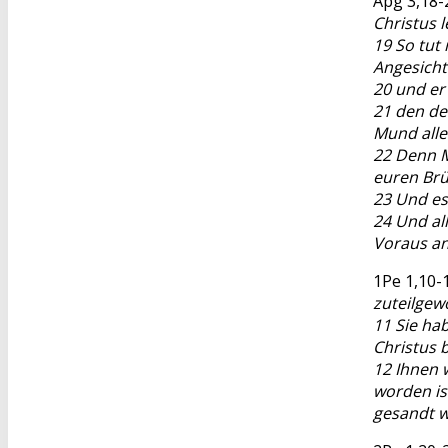
Apg 3,18-
Christus l
19 So tut
Angesich
20 und er
21 den de
Mund alle
22 Denn M
euren Brüd
23 Und es
24 Und al
Voraus an
1Pe 1,10-
zuteilgew
11 Sie hab
Christus 
12 Ihnen 
worden is
gesandt w