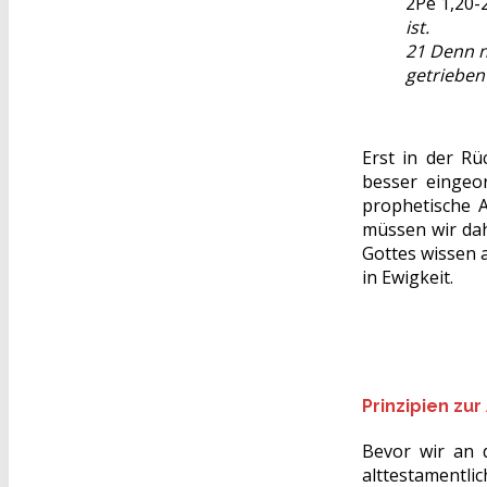
2Pe 1,20-
ist.
21 Denn n
getrieben
Erst in der R
besser eingeor
prophetische A
müssen wir dah
Gottes wissen a
in Ewigkeit.
Prinzipien zu
Bevor wir an 
alttestamentlic