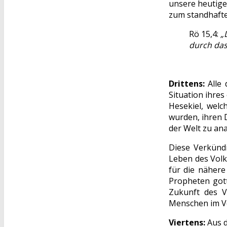
unsere heutige
zum standhaft
Rö 15,4:
„
durch das
Drittens:
Alle 
Situation ihre
Hesekiel, welc
wurden, ihren 
der Welt zu an
Diese Verkünd
Leben des Volk
für die nähere
Propheten gott
Zukunft des V
Menschen im Vo
Viertens:
Aus 