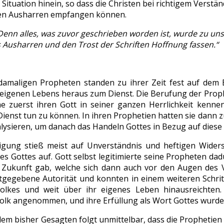
 Situation hinein, so dass die Christen bei richtigem Verst
en Ausharren empfangen können.
Denn alles, was zuvor geschrieben worden ist, wurde zu un
 Ausharren und den Trost der Schriften Hoffnung fassen.“
damaligen Propheten standen zu ihrer Zeit fest auf dem B
s eigenen Lebens heraus zum Dienst. Die Berufung der Proph
he zuerst ihren Gott in seiner ganzen Herrlichkeit kenne
Dienst tun zu können. In ihren Prophetien hatten sie dann 
alysieren, um danach das Handeln Gottes in Bezug auf dies
igung stieß meist auf Unverständnis und heftigen Wider
es Gottes auf. Gott selbst legitimierte seine Propheten da
 Zukunft gab, welche sich dann auch vor den Augen des Vol
gegebene Autorität und konnten in einem weiteren Schritt
olkes und weit über ihr eigenes Leben hinausreichten
lk angenommen, und ihre Erfüllung als Wort Gottes wurde
dem bisher Gesagten folgt unmittelbar, dass die Propheti