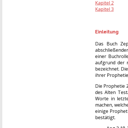
Kapitel 2
Kapitel 3
Einleitung
Das Buch Zep
abschließenden
einer Buchrol
aufgrund der r
bezeichnet. Di
ihrer Propheti
Die Prophetie 
des Alten Tes
Worte in letz
machen, welche 
einige Prophet
bestätigt.