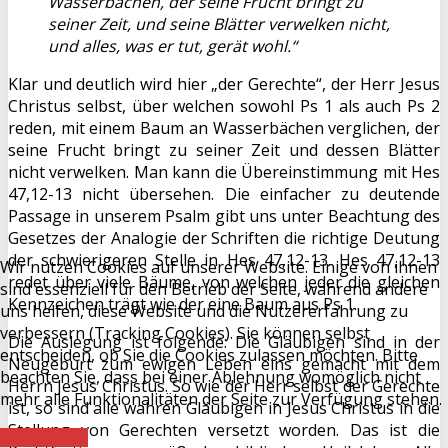
Wasserbächen, der seine Frucht bringt zu
seiner Zeit, und seine Blätter verwelken nicht,
und alles, was er tut, gerät wohl.“
Klar und deutlich wird hier „der Gerechte“, der Herr Jesus
Christus selbst, über welchen sowohl Ps 1 als auch Ps 2
reden, mit einem Baum an Wasserbächen verglichen, der
seine Frucht bringt zu seiner Zeit und dessen Blätter
nicht verwelken. Man kann die Übereinstimmung mit Hes
47,12-13 nicht übersehen. Die einfacher zu deutende
Passage in unserem Psalm gibt uns unter Beachtung des
Gesetzes der Analogie der Schriften die richtige Deutung
der schwierigeren Stelle in Hes 47,12-13. Hes 47,12-13
Wir nutzen Cookies auf unserer Website. Einige von ihnen
redet über viele Bäume, von welchen jeder die gleichen
sind essenziell für den Betrieb der Seite, während andere
Kennzeichen trägt wie der eine Baum aus Ps 1.
uns helfen, diese Website und die Nutzererfahrung zu
verbessern (Tracking Cookies). Sie können selbst
Die Auslegung ist folgende: Die Gläubigen sind in der
entscheiden, ob Sie die Cookies zulassen möchten. Bitte
Neugeburt zum ewigen Leben eins gemacht mit dem
beachten Sie, dass bei einer Ablehnung womöglich nicht
Herrn Jesus Christus. So wie der Herr selbst der Gerechte
mehr alle Funktionalitäten der Seite zur Verfügung stehen.
ist, so sind alle wahren Gläubigen in Jesus Christus in die
Stellung von Gerechten versetzt worden. Das ist die
Akzeptieren