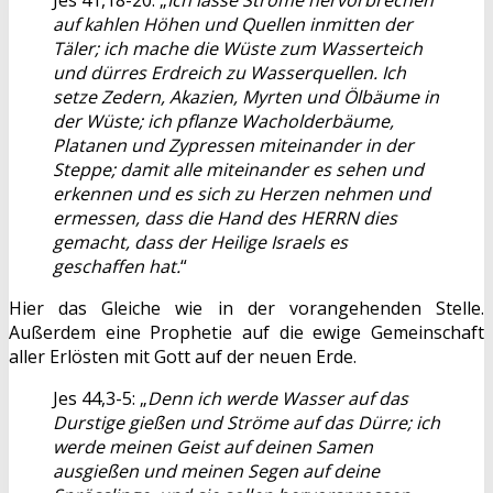
Jes 41,18-20: „
Ich lasse Ströme hervorbrechen
auf kahlen Höhen und Quellen inmitten der
Täler; ich mache die Wüste zum Wasserteich
und dürres Erdreich zu Wasserquellen. Ich
setze Zedern, Akazien, Myrten und Ölbäume in
der Wüste; ich pflanze Wacholderbäume,
Platanen und Zypressen miteinander in der
Steppe; damit alle miteinander es sehen und
erkennen und es sich zu Herzen nehmen und
ermessen, dass die Hand des HERRN dies
gemacht, dass der Heilige Israels es
geschaffen hat.
“
Hier das Gleiche wie in der vorangehenden Stelle.
Außerdem eine Prophetie auf die ewige Gemeinschaft
aller Erlösten mit Gott auf der neuen Erde.
Jes 44,3-5: „
Denn ich werde Wasser auf das
Durstige gießen und Ströme auf das Dürre; ich
werde meinen Geist auf deinen Samen
ausgießen und meinen Segen auf deine