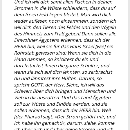
Und ich will dich samt allen Fischen in deinen
Strömen in die Wüste schleudern, dass du auf
dem freien Feld liegen bleibst. Man wird dich
weder auflesen noch einsammeln, sondern ich
will dich den Tieren des Feldes und den Vögeln
des Himmels zum Fraß geben! Dann sollen alle
Einwohner Ägyptens erkennen, dass ich der
HERR bin, weil sie für das Haus Israel [wie] ein
Rohrstab gewesen sind: Wenn sie dich in die
Hand nahmen, so knicktest du ein und
durchstachst ihnen die ganze Schulter; und
wenn sie sich auf dich lehnten, so zerbrachst
du und lähmtest ihre Hüften. Darum, so
spricht GOTT, der Herr: Siehe, ich will das
Schwert über dich bringen und Menschen und
Vieh in dir ausrotten. Und das Land Ägypten
soll zur Wüste und Einöde werden; und sie
sollen erkennen, dass ich der HERR bin. Weil
[der Pharao] sagt: »Der Strom gehört mir, und
ich habe ihn gemacht!«, darum, siehe, komme
ich über dich und über deine Ströme, und ich