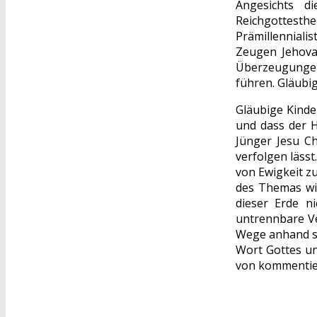
Angesichts d
Reichgottesth
Prämillennialis
Zeugen Jehova
Überzeugungen
führen. Gläubig
Gläubige Kinde
und dass der H
Jünger Jesu Ch
verfolgen lässt
von Ewigkeit z
des Themas wir
dieser Erde n
untrennbare Ve
Wege anhand se
Wort Gottes un
von kommentie