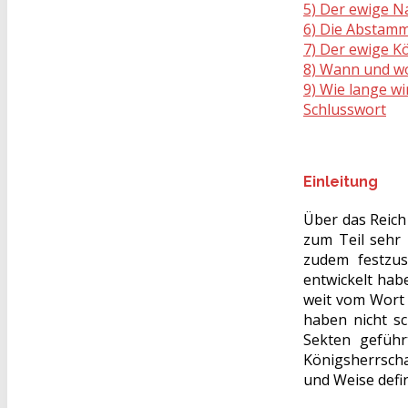
5) Der ewige 
6) Die Abstam
7) Der ewige K
8) Wann und w
9) Wie lange w
Schlusswort
Einleitung
Über das Reich
zum Teil sehr 
zudem festzus
entwickelt hab
weit vom Wort 
haben nicht sc
Sekten geführ
Königsherrscha
und Weise defin