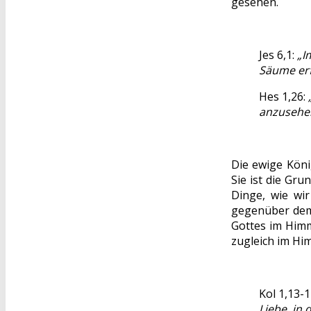
gesehen.
Jes 6,1:
„I
Säume erf
Hes 1,26:
anzusehen
Die ewige Köni
Sie ist die Gr
Dinge, wie wi
gegenüber dem 
Gottes im Himm
zugleich im Hi
Kol 1,13-1
Liebe, in