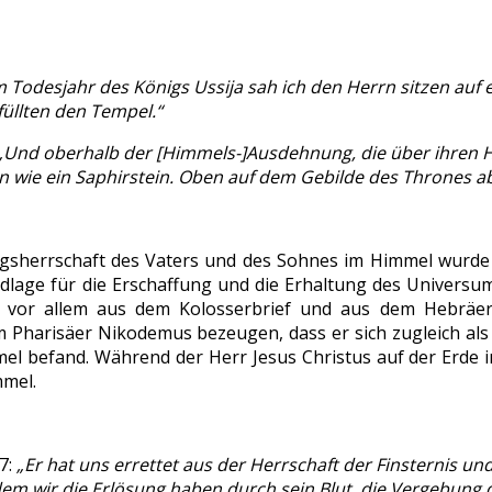
m Todesjahr des Königs Ussija sah ich den Herrn sitzen au
üllten den Tempel.“
„Und oberhalb der [Himmels-]Ausdehnung, die über ihren H
 wie ein Saphirstein. Oben auf dem Gebilde des Thrones ab
gsherrschaft des Vaters und des Sohnes im Himmel wurde 
undlage für die Erschaffung und die Erhaltung des Universum
r vor allem aus dem Kolosserbrief und aus dem Hebräer
Pharisäer Nikodemus bezeugen, dass er sich zugleich als
el befand. Während der Herr Jesus Christus auf der Erde im
mmel.
7:
„Er hat uns errettet aus der Herrschaft der Finsternis un
 dem wir die Erlösung haben durch sein Blut, die Vergebung 