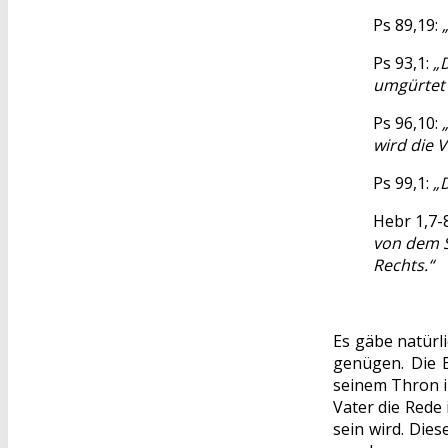
Ps 89,19:
Ps 93,1:
„D
umgürtet 
Ps 96,10:
wird die V
Ps 99,1:
„D
Hebr 1,7-
von dem S
Rechts.“
Es gäbe natürl
genügen. Die B
seinem Thron i
Vater die Rede
sein wird. Die