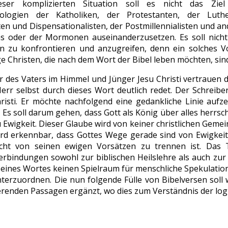
ieser komplizierten Situation soll es nicht das Zi
eologien der Katholiken, der Protestanten, der Luthe
ten und Dispensationalisten, der Postmillennialisten und a
s oder der Mormonen auseinanderzusetzen. Es soll nich
 zu konfrontieren und anzugreifen, denn ein solches V
e Christen, die nach dem Wort der Bibel leben möchten, sin
r des Vaters im Himmel und Jünger Jesu Christi vertrauen d
err selbst durch dieses Wort deutlich redet. Der Schreibe
risti. Er möchte nachfolgend eine gedankliche Linie aufze
. Es soll darum gehen, dass Gott als König über alles herrsc
u Ewigkeit. Dieser Glaube wird von keiner christlichen Geme
d erkennbar, dass Gottes Wege gerade sind von Ewigkeit 
icht von seinen ewigen Vorsätzen zu trennen ist. Da
rbindungen sowohl zur biblischen Heilslehre als auch zur 
ines Wortes keinen Spielraum für menschliche Spekulatione
terzuordnen. Die nun folgende Fülle von Bibelversen soll 
renden Passagen ergänzt, wo dies zum Verständnis der lo