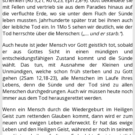
schenken (Rö 5,21; Rö 6,23; Eph 2,8-9). Gott bekleidete sie
mit Fellen und vertrieb sie aus dem Paradies hinaus auf
die verfluchte Erde, wo sie unter dem Fluch der Sünde
leben mussten. Jahrhunderte später trat bei ihnen auch
der leibliche Tod ein. In 1Mo 5 sehen wir deutlich, wie der
Tod herrschte über die Menschen: („
… und er starb.“
).
Auch heute ist jeder Mensch vor Gott geistlich tot, sobald
er aus Gottes Sicht in einen mündigen und
entscheidungsfähigen Zustand kommt und die Sünde
wählt. Das tun, mit Ausnahme der Kleinen und
Unmündigen, welche schon früh sterben und zu Gott
gehen (2Sam 12,18-23), alle Menschen im Laufe ihres
Lebens, denn die Sünde und der Tod sind zu allen
Menschen durchgedrungen. Auch wir müssen heute noch
immer aus dem Tod herausgerettet werden.
Wenn ein Mensch durch die Wiedergeburt im Heiligen
Geist zum rettenden Glauben kommt, dann wird er zum
neuen und ewigen Leben auferweckt. Er hat das ewige
Leben und den Heiligen Geist, während er noch in seinem