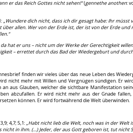
kann er das Reich Gottes nicht sehen!“
(
gennethe anothen
: 
1:
„Wundere dich nicht, dass ich dir gesagt habe: Ihr müss
t über allen. Wer von der Erde ist, der ist von der Erde u
len.“
 da hat er uns – nicht um der Werke der Gerechtigkeit wille
gkeit – errettet durch das Bad der Wiedergeburt und durch
nnesbrief finden wir vieles über das neue Leben des Wiede
wird nicht mehr mit Willen und Vergnügen sündigen. Er wird
n an aus Glauben, welcher die sichtbare Manifestation sein
ben abzufallen. Er wird nicht mehr aus der Gnade fallen, 
rsetzen können. Er wird fortwährend die Welt überwinden.
3,9; 4,7; 5,1:
„Habt nicht lieb die Welt, noch was in der Welt i
 nicht in ihm. (…) Jeder, der aus Gott geboren ist, tut nich