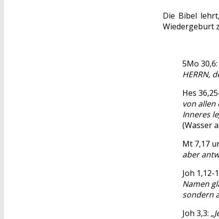
Die Bibel lehr
Wiedergeburt ze
5Mo 30,6
HERRN, de
Hes 36,25
von allen
Inneres l
(Wasser a
Mt 7,17 u
aber antw
Joh 1,12-
Namen gla
sondern a
Joh 3,3:
„J