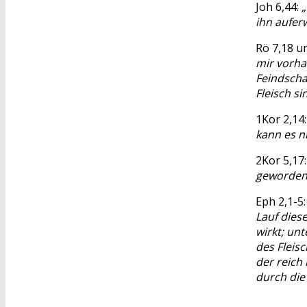
Joh 6,44:
„
ihn aufer
Rö 7,18 u
mir vorha
Feindscha
Fleisch si
1Kor 2,14
kann es ni
2Kor 5,17
geworden
Eph 2,1-5
Lauf dies
wirkt; un
des Fleis
der reich 
durch die