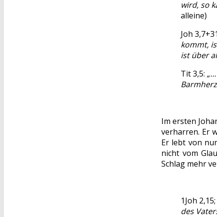
wird, so 
alleine)
Joh 3,7+3
kommt, is
ist über al
Tit 3,5:
„…
Barmherzi
Im ersten Joha
verharren. Er 
Er lebt von nu
nicht vom Glau
Schlag mehr ve
1Joh 2,15; 
des Vaters