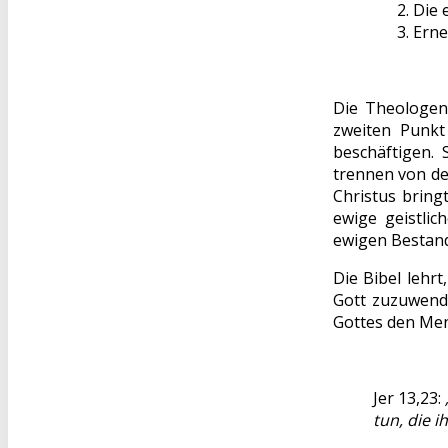
Die 
Erne
Die Theologen
zweiten Punkt
beschäftigen. 
trennen von de
Christus bring
ewige geistli
ewigen Bestand
Die Bibel lehr
Gott zuzuwende
Gottes den Men
Jer 13,23:
tun, die i