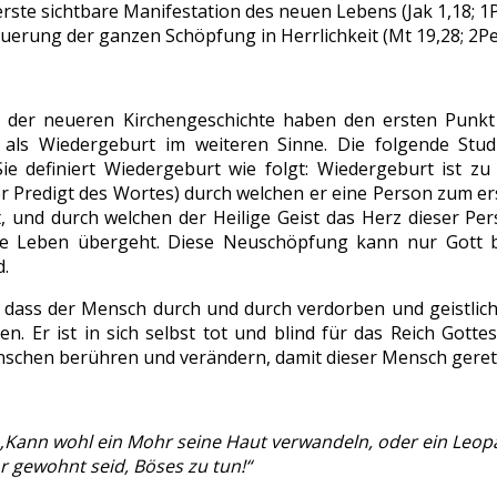
erste sichtbare Manifestation des neuen Lebens (Jak 1,18; 1P
uerung der ganzen Schöpfung in Herrlichkeit (Mt 19,28; 2Pe 
 der neueren Kirchengeschichte haben den ersten Punkt
 als Wiedergeburt im weiteren Sinne. Die folgende Stu
Sie definiert Wiedergeburt wie folgt: Wiedergeburt ist zu 
r Predigt des Wortes) durch welchen er eine Person zum ers
t, und durch welchen der Heilige Geist das Herz dieser Per
che Leben übergeht. Diese Neuschöpfung kann nur Gott b
.
t, dass der Mensch durch und durch verdorben und geistlich 
n. Er ist in sich selbst tot und blind für das Reich Gotte
schen berühren und verändern, damit dieser Mensch geret
„Kann wohl ein Mohr seine Haut verwandeln, oder ein Leop
hr gewohnt seid, Böses zu tun!“