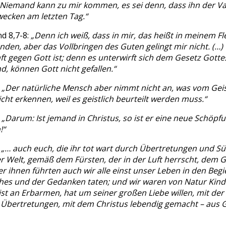
Niemand kann zu mir kommen, es sei denn, dass ihn der Vat
wecken am letzten Tag.“
nd 8,7-8:
„Denn ich weiß, dass in mir, das heißt in meinem Fl
nden, aber das Vollbringen des Guten gelingt mir nicht. (…)
ft gegen Gott ist; denn es unterwirft sich dem Gesetz Gottes
nd, können Gott nicht gefallen.“
:
„Der natürliche Mensch aber nimmt nicht an, was vom Geist 
cht erkennen, weil es geistlich beurteilt werden muss.“
:
„Darum: Ist jemand in Christus, so ist er eine neue Schöpfun
!“
:
„… auch euch, die ihr tot wart durch Übertretungen und Sü
er Welt, gemäß dem Fürsten, der in der Luft herrscht, dem 
ter ihnen führten auch wir alle einst unser Leben in den Beg
ches und der Gedanken taten; und wir waren von Natur Kinde
ist an Erbarmen, hat um seiner großen Liebe willen, mit der 
 Übertretungen, mit dem Christus lebendig gemacht – aus Gn