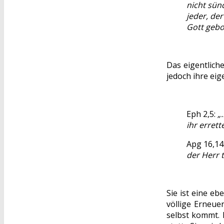
nicht sünd
jeder, der
Gott gebo
Das eigentlich
jedoch ihre eig
Eph 2,5:
„
ihr errett
Apg 16,14
der Herr 
Sie ist eine e
völlige Erneue
selbst kommt. 