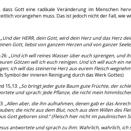
t, dass Gott eine radikale Veränderung im Menschen herv
itlich vorangehen muss. Das ist jedoch nicht der Fall, wie 
:
„Und der HERR, dein Gott, wird dein Herz und das Herz d
inen Gott, liebst von ganzem Herzen und von ganzer Seele,
-26:
„Und ich will reines Wasser über euch sprengen, und ihr
 euren Götzen will ich euch reinigen. Und ich will euch ein
egen; ich will das steinerne Herz aus eurem Fleisch wegneh
ls Symbol der inneren Reinigung durch das Werk Gottes)
nd 15,13:
„So bringt jeder gute Baum gute Früchte, der schle
ortete und sprach: Jede Pflanze, die nicht mein himmlischer
13:
„Allen aber, die ihn aufnahmen, denen gab er das Anrech
uben; die nicht aus dem Blut, noch aus dem Willen des Fle
us Gott geboren sind.“
(Fleisch hier nicht im paulinischen 
esus antwortete und sprach zu ihm: Wahrlich, wahrlich, ic