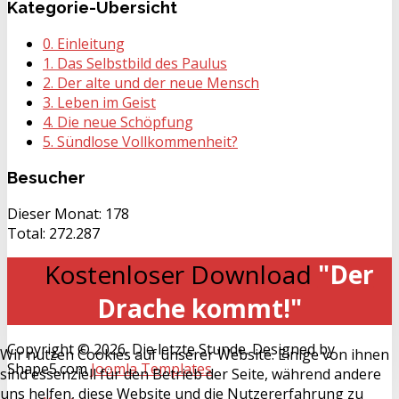
Kategorie-Übersicht
0. Einleitung
1. Das Selbstbild des Paulus
2. Der alte und der neue Mensch
3. Leben im Geist
4. Die neue Schöpfung
5. Sündlose Vollkommenheit?
Besucher
Dieser Monat:
178
Total:
272.287
Kostenloser Download
"Der
Drache kommt!"
Copyright © 2026. Die letzte Stunde. Designed by
Wir nutzen Cookies auf unserer Website. Einige von ihnen
Shape5.com
Joomla Templates
sind essenziell für den Betrieb der Seite, während andere
uns helfen, diese Website und die Nutzererfahrung zu