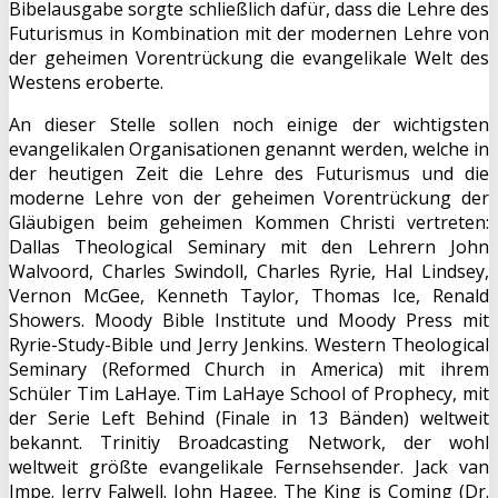
Bibelausgabe sorgte schließlich dafür, dass die Lehre des
Futurismus in Kombination mit der modernen Lehre von
der geheimen Vorentrückung die evangelikale Welt des
Westens eroberte.
An dieser Stelle sollen noch einige der wichtigsten
evangelikalen Organisationen genannt werden, welche in
der heutigen Zeit die Lehre des Futurismus und die
moderne Lehre von der geheimen Vorentrückung der
Gläubigen beim geheimen Kommen Christi vertreten:
Dallas Theological Seminary mit den Lehrern John
Walvoord, Charles Swindoll, Charles Ryrie, Hal Lindsey,
Vernon McGee, Kenneth Taylor, Thomas Ice, Renald
Showers. Moody Bible Institute und Moody Press mit
Ryrie-Study-Bible und Jerry Jenkins. Western Theological
Seminary (Reformed Church in America) mit ihrem
Schüler Tim LaHaye. Tim LaHaye School of Prophecy, mit
der Serie Left Behind (Finale in 13 Bänden) weltweit
bekannt. Trinitiy Broadcasting Network, der wohl
weltweit größte evangelikale Fernsehsender. Jack van
Impe. Jerry Falwell. John Hagee. The King is Coming (Dr.