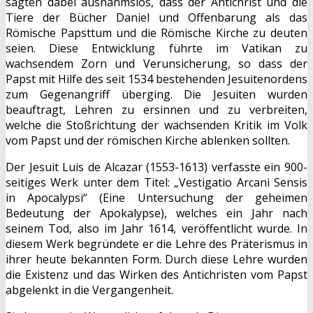
sagten dabei ausnahmslos, dass der Antichrist und die
Tiere der Bücher Daniel und Offenbarung als das
Römische Papsttum und die Römische Kirche zu deuten
seien. Diese Entwicklung führte im Vatikan zu
wachsendem Zorn und Verunsicherung, so dass der
Papst mit Hilfe des seit 1534 bestehenden Jesuitenordens
zum Gegenangriff überging. Die Jesuiten wurden
beauftragt, Lehren zu ersinnen und zu verbreiten,
welche die Stoßrichtung der wachsenden Kritik im Volk
vom Papst und der römischen Kirche ablenken sollten.
Der Jesuit Luis de Alcazar (1553-1613) verfasste ein 900-
seitiges Werk unter dem Titel: „Vestigatio Arcani Sensis
in Apocalypsi“ (Eine Untersuchung der geheimen
Bedeutung der Apokalypse), welches ein Jahr nach
seinem Tod, also im Jahr 1614, veröffentlicht wurde. In
diesem Werk begründete er die Lehre des Präterismus in
ihrer heute bekannten Form. Durch diese Lehre wurden
die Existenz und das Wirken des Antichristen vom Papst
abgelenkt in die Vergangenheit.