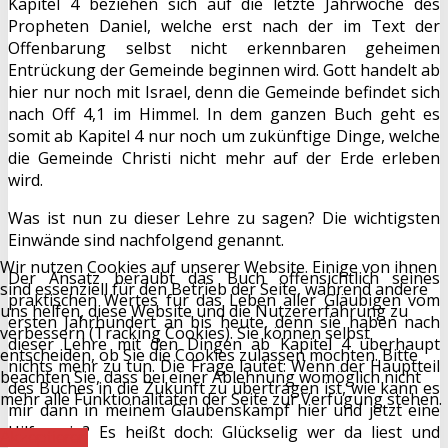
Kapitel 4 beziehen sich auf die letzte Jahrwoche des
Propheten Daniel, welche erst nach der im Text der
Offenbarung selbst nicht erkennbaren geheimen
Entrückung der Gemeinde beginnen wird. Gott handelt ab
hier nur noch mit Israel, denn die Gemeinde befindet sich
nach Off 4,1 im Himmel. In dem ganzen Buch geht es
somit ab Kapitel 4 nur noch um zukünftige Dinge, welche
die Gemeinde Christi nicht mehr auf der Erde erleben
wird.
Was ist nun zu dieser Lehre zu sagen? Die wichtigsten
Einwände sind nachfolgend genannt.
Wir nutzen Cookies auf unserer Website. Einige von ihnen
Der Ansatz beraubt das Buch offensichtlich seines
sind essenziell für den Betrieb der Seite, während andere
praktischen Wertes für das Leben aller Gläubigen vom
uns helfen, diese Website und die Nutzererfahrung zu
ersten Jahrhundert an bis heute, denn sie haben nach
verbessern (Tracking Cookies). Sie können selbst
dieser Lehre mit den Dingen ab Kapitel 4 überhaupt
entscheiden, ob Sie die Cookies zulassen möchten. Bitte
nichts mehr zu tun. Die Frage lautet: Wenn der Hauptteil
beachten Sie, dass bei einer Ablehnung womöglich nicht
des Buches in die Zukunft zu übertragen ist, wie kann es
mehr alle Funktionalitäten der Seite zur Verfügung stehen.
mir dann in meinem Glaubenskampf hier und jetzt eine
Hilfe sein? Es heißt doch: Glückselig wer da liest und
Akzeptieren