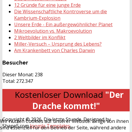
12 Gründe für eine junge Erde
Die Wissenschaftliche Kontroverse um die
Kambrium-Explosion
Unsere Erde - Ein außergewöhnlicher Planet
Mikroevolution vs. Makroevolution
2 Weltbilder im Konflikt
Miller-Versuch – Ursprung des Lebens?
Am Krankenbett von Charles Darwin
Besucher
Dieser Monat:
238
Total:
272.347
Kostenloser Download
"Der
Drache kommt!"
Copyright © 2026. Die letzte Stunde. Designed by
Wir nutzen Cookies auf unserer Website. Einige von ihnen
Shape5.com
Joomla Templates
sind essenziell für den Betrieb der Seite, während andere